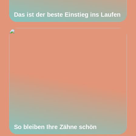
Das ist der beste Einstieg ins Laufen
So bleiben Ihre Zähne schön