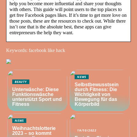
help you become more influential and share your thoughts
with others. This guide will point users to the top places to
get free Facebook pages likes. If it’s time to get more love on
those posts, these are the resources to check out. While there
isn’t one that is the absolute best, these apps can give
entrepreneurs the help they want.
Keywords: facebook like hack
NEWS
BEAUTY
Selbstbewusstsein
Unterwäsche: Diese
durch Fitness: Die
Funktionswäsche
Wichtigkeit von
unterstützt Sport und
Bewegung für das
Fitness
Körperbild
NEWS
Weihnachtslotterie
19/10/2022
2023 – so kommt