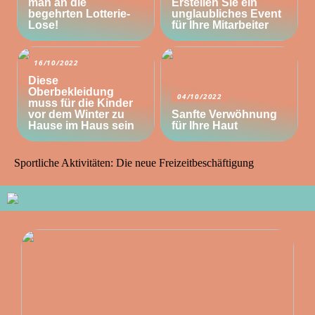
man an die
Erstellen Sie ein
begehrten Lotterie-
unglaubliches Event
Lose!
für Ihre Mitarbeiter
16/10/2022
Diese
Oberbekleidung
04/10/2022
muss für die Kinder
vor dem Winter zu
Sanfte Verwöhnung
Hause im Haus sein
für Ihre Haut
Sportliche Aktivitäten: Die neue Freizeitbeschäftigung